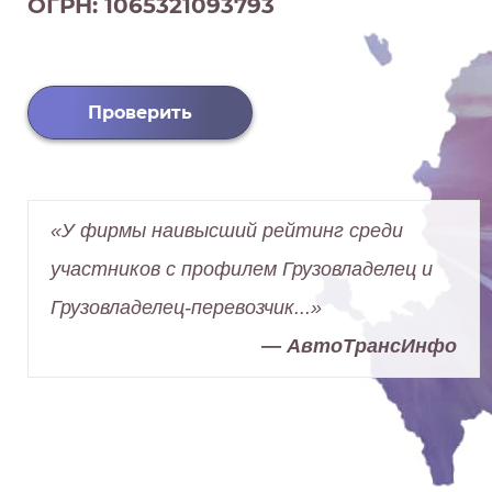
ОГРН: 1065321093793
Проверить
«У фирмы наивысший рейтинг среди
участников с профилем Грузовладелец и
Грузовладелец-перевозчик...»
— АвтоТрансИнфо