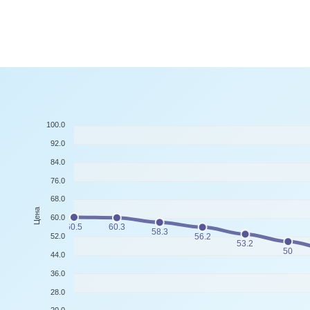
100.0
92.0
84.0
76.0
68.0
Цена
60.0
60.5
60.3
58.3
52.0
56.2
53.2
50
44.0
36.0
28.0