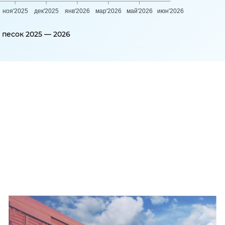
ноя'2025
дек'2025
янв'2026
мар'2026
май'2026
июн'2026
песок 2025 — 2026