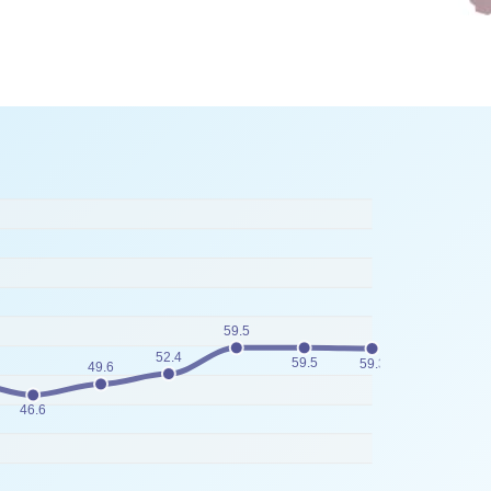
59.5
52.4
59.5
59.3
49.6
46.6