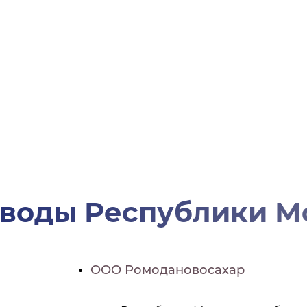
аводы Республики М
ООО Ромодановосахар