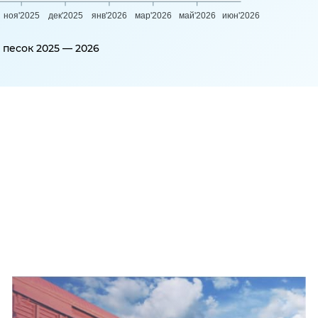
ноя'2025
дек'2025
янв'2026
мар'2026
май'2026
июн'2026
песок 2025 — 2026