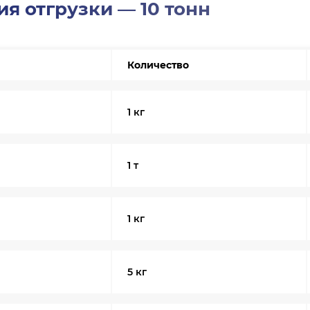
я отгрузки — 10 тонн
Количество
1 кг
1 т
1 кг
5 кг