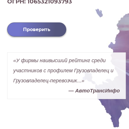
ОГРН: 1065321093793
Проверить
«У фирмы наивысший рейтинг среди
участников с профилем Грузовладелец и
Грузовладелец-перевозчик...»
— АвтоТрансИнфо