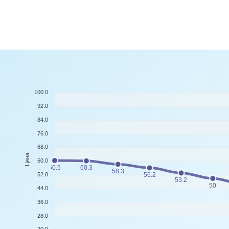
100.0
92.0
84.0
76.0
68.0
Цена
60.0
60.5
60.3
58.3
52.0
56.2
53.2
50
44.0
36.0
28.0