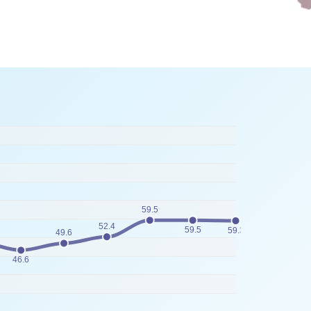
59.5
52.4
59.5
59.3
49.6
46.6